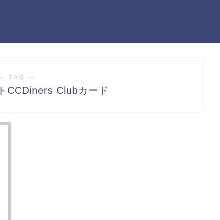
― TAG ―
CDiners Clubカード