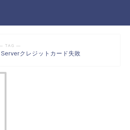
― TAG ―
ows Serverクレジットカード失敗