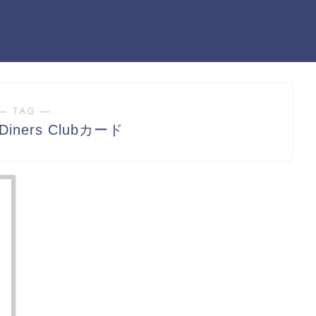
― TAG ―
ners Clubカード