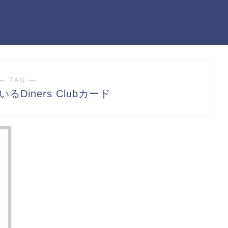
― TAG ―
Diners Clubカード