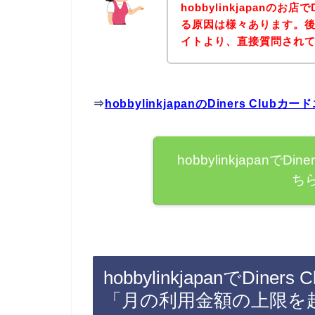
hobbylinkjapanのお
る原因は様々あります。後は、
イトより、直接質問され
⇒
hobbylinkjapanのDiners C
hobbylinkjapanで
ち
hobbylinkjapanでDi
「月の利用金額の上限を