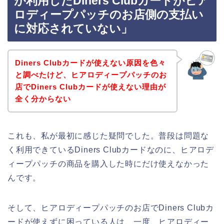
が利用したDiners Clubカードがヒア
ロディープパッチのお店側の支払い
に対応されていない」
Diners Clubカードが使えない原因を色々
と調べたけど、ヒアロディープパッチのお
店でDiners Clubカードが使えない理由が
全く分からない
これも、私が最初に感じた疑問でした。普段は問題な
く利用できているDiners Clubカードなのに、ヒアロデ
ィープパッチの商品を購入した時にだけ使えなかった
んです。
そして、ヒアロディープパッチのお店でDiners Clubカ
ードが使えずに困っている人は、一度、ヒアロディー