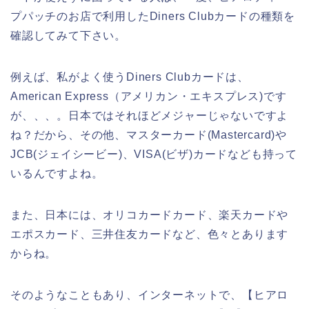
プパッチのお店で利用したDiners Clubカードの種類を
確認してみて下さい。
例えば、私がよく使うDiners Clubカードは、
American Express（アメリカン・エキスプレス)です
が、、、。日本ではそれほどメジャーじゃないですよ
ね？だから、その他、マスターカード(Mastercard)や
JCB(ジェイシービー)、VISA(ビザ)カードなども持って
いるんですよね。
また、日本には、オリコカードカード、楽天カードや
エポスカード、三井住友カードなど、色々とあります
からね。
そのようなこともあり、インターネットで、【ヒアロ