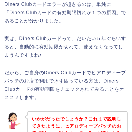
Diners Clubカードエラーが起きるのは、単純に
「Diners Clubカードの有効期限切れが１つの原因」で
あることが分かりました。
実は、Diners Clubカードって、だいたい５年ぐらいす
ると、自動的に有効期限が切れて、使えなくなってし
まうんですよね♪
だから、ご自身のDiners Clubカードでヒアロディープ
パッチのお店で利用できず困っている方は、Diners
Clubカードの有効期限をチェックされてみることをオ
ススメします。
いかがだったでしょうか？これまで説明し
てきたように、ヒアロディープパッチのお