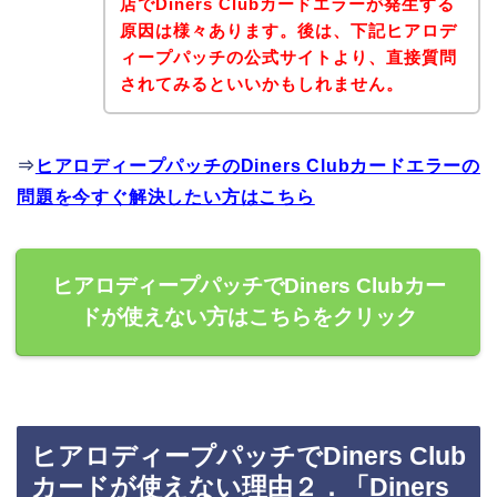
店でDiners Clubカードエラーが発生する
原因は様々あります。後は、下記ヒアロデ
ィープパッチの公式サイトより、直接質問
されてみるといいかもしれません。
⇒
ヒアロディープパッチのDiners Clubカードエラーの
問題を今すぐ解決したい方はこちら
ヒアロディープパッチでDiners Clubカー
ドが使えない方はこちらをクリック
ヒアロディープパッチでDiners Club
カードが使えない理由２．「Diners