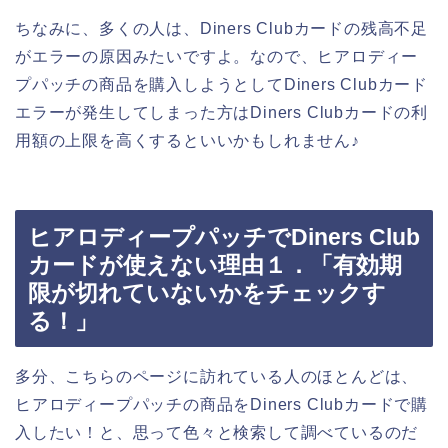
ちなみに、多くの人は、Diners Clubカードの残高不足
がエラーの原因みたいですよ。なので、ヒアロディー
プパッチの商品を購入しようとしてDiners Clubカード
エラーが発生してしまった方はDiners Clubカードの利
用額の上限を高くするといいかもしれません♪
ヒアロディープパッチでDiners Club
カードが使えない理由１．「有効期
限が切れていないかをチェックす
る！」
多分、こちらのページに訪れている人のほとんどは、
ヒアロディープパッチの商品をDiners Clubカードで購
入したい！と、思って色々と検索して調べているのだ