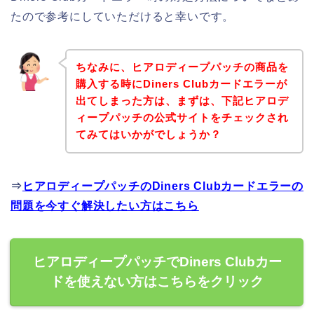
たので参考にしていただけると幸いです。
ちなみに、ヒアロディープパッチの商品を
購入する時にDiners Clubカードエラーが
出てしまった方は、まずは、下記ヒアロデ
ィープパッチの公式サイトをチェックされ
てみてはいかがでしょうか？
⇒
ヒアロディープパッチのDiners Clubカードエラーの
問題を今すぐ解決したい方はこちら
ヒアロディープパッチでDiners Clubカー
ドを使えない方はこちらをクリック