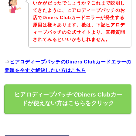
いかがだったでしょうか？これまで説明し
てきたように、ヒアロディープパッチのお
店でDiners Clubカードエラーが発生する
原因は様々あります。後は、下記ヒアロデ
ィープパッチの公式サイトより、直接質問
されてみるといいかもしれません。
⇒
ヒアロディープパッチのDiners Clubカードエラーの
問題を今すぐ解決したい方はこちら
ヒアロディープパッチでDiners Clubカー
ドが使えない方はこちらをクリック