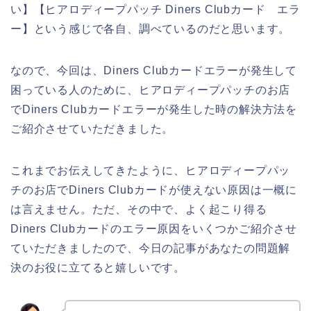
い】【ヒアロディープパッチ Diners Clubカード エラ
ー】という感じで各自、調べているのだと思います。
なので、今回は、Diners Clubカードエラーが発生して
困っている人のために、ヒアロディープパッチのお店
でDiners Clubカードエラーが発生した時の解決方法を
ご紹介させていただきました。
これまでお伝えしてきたように、ヒアロディープパッ
チのお店でDiners Clubカードが使えない原因は一概に
は言えません。ただ、その中で、よく起こり得る
Diners Clubカードのエラー原因をいくつかご紹介させ
ていただきましたので、今日の記事があなたの問題解
決のお役に立てると嬉しいです。