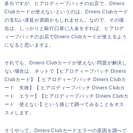
多分ですが、ヒアロディープパッチのお店で、Diners
Clubカードが使えないというのは、Diners Clubカード
の支払い遅延が原因かもしれません。なので、その場
合は、しっかりと銀行口座に入金をすれば、ヒアロデ
ィープパッチのお店でDiners Clubカードが使えるよう
になると思いますよ。
それでも、Diners Clubカードが使えない問題が解決し
ない場合は、ネットで【ヒアロディープパッチ Diners
Clubカード】【 ヒアロディープパッチ Diners Clubカ
ード 失敗】【 ヒアロディープパッチ Diners Clubカ
ード エラー】【ヒアロディープパッチ Diners Clubカ
ード 使えない】という感じで調べてみることをオス
スメします。
そうやって、Diners Clubカードエラーの原因を調べて