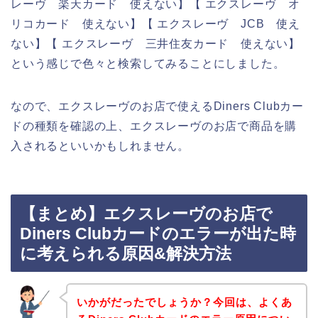
レーヴ 楽天カード 使えない】【 エクスレーヴ オ
リコカード 使えない】【 エクスレーヴ JCB 使え
ない】【 エクスレーヴ 三井住友カード 使えない】
という感じで色々と検索してみることにしました。
なので、エクスレーヴのお店で使えるDiners Clubカー
ドの種類を確認の上、エクスレーヴのお店で商品を購
入されるといいかもしれません。
【まとめ】エクスレーヴのお店で
Diners Clubカードのエラーが出た時
に考えられる原因&解決方法
いかがだったでしょうか？今回は、よくあ