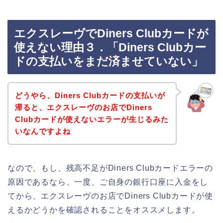
エクスレーヴでDiners Clubカードが
使えない理由３．「Diners Clubカー
ドの支払いをまだ済ませていない」
どうやら、Diners Clubカードの支払いが
滞ると、エクスレーヴのお店でDiners
Clubカードが使えないエラーが生じるみた
いなんですよね
なので、もし、残高不足がDiners Clubカードエラーの
原因であるなら、一度、ご自身の銀行口座に入金をし
てから、エクスレーヴのお店でDiners Clubカードが使
えるかどうかを確認されることをオススメします。