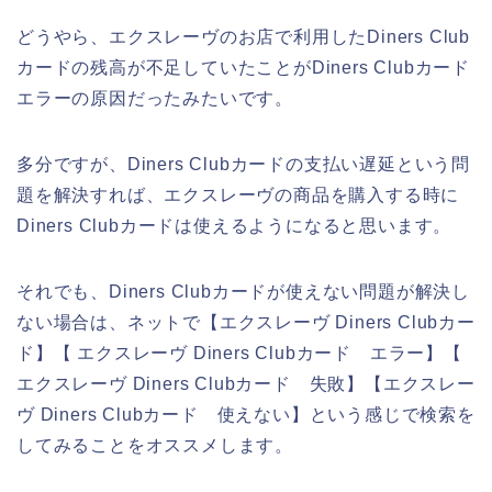
どうやら、エクスレーヴのお店で利用したDiners Club
カードの残高が不足していたことがDiners Clubカード
エラーの原因だったみたいです。
多分ですが、Diners Clubカードの支払い遅延という問
題を解決すれば、エクスレーヴの商品を購入する時に
Diners Clubカードは使えるようになると思います。
それでも、Diners Clubカードが使えない問題が解決し
ない場合は、ネットで【エクスレーヴ Diners Clubカー
ド】【 エクスレーヴ Diners Clubカード エラー】【
エクスレーヴ Diners Clubカード 失敗】【エクスレー
ヴ Diners Clubカード 使えない】という感じで検索を
してみることをオススメします。