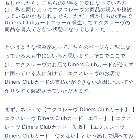
もしかしたら、こちらの記事をご覧になっている方
は、私と同じようにエクスレーヴの商品の購入を検討
しているのかもしれません。ただ、何かしらの理由で
Diners Clubカードエラーが発生してエクスレーヴの
商品を購入できない状態になってしまった、、、
というような悩みがあってこちらのページをご覧にな
っている人も中にはいると思います。そこでここで
は、エクスレーヴのお店でDiners Clubカードが使えず
に困っている人に向けて、エクスレーヴのお店で
Diners Clubカードの支払いができない原因について分
かりやすく解説させていただきます。
まず、ネットで【エクスレーヴ Diners Clubカード】【
エクスレーヴ Diners Clubカード エラー】【 エクス
レーヴ Diners Clubカード 失敗】【エクスレーヴ
Diners Clubカード 使えない】という感じで調べてみ