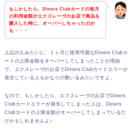
もしかしたら、Diners Clubカードの毎月
の利用金額がエクスレーヴのお店で商品を
購入した時に、オーバーしちゃったのか
も・・・
上記の人みたいに、１ヶ月に使用可能なDiners Clubカ
ードの上限金額をオーバーしてしまったことが理由
で、エクスレーヴのお店でDiners Clubカードエラーが
発生している人もかなりの数いるみたいですよ。
なので、もしかしたら、エクスレーヴのお店でDiners
Clubカードエラーが発生してしまった人は、Diners
Clubカードの上限金額がオーバーしてしまっているだ
けかもしれませんよ♪