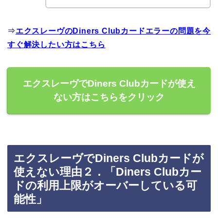
⇒
エクスレーヴのDiners Clubカードエラーの問題を今
すぐ解決したい方はこちら
エクスレーヴでDiners Clubカードが使え
ない方はこちらをクリック
エクスレーヴでDiners Clubカードが
使えない理由２．「Diners Clubカー
ドの利用上限がオーバーしている可
能性」