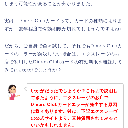
しまう可能性があることが分かりました。
実は、Diners Clubカードって、カードの種類によりま
すが、数年程度で有効期限が切れてしまうんですよね♪
だから、ご自身で色々試して、それでもDiners Clubカ
ードのエラーが解決しない場合は、エクスレーヴのお
店で利用したDiners Clubカードの有効期限を確認して
みてはいかがでしょうか？
いかがだったでしょうか？これまで説明し
てきたように、エクスレーヴのお店で
Diners Clubカードエラーが発生する原因
は様々あります。後は、下記エクスレーヴ
の公式サイトより、直接質問されてみると
いいかもしれません。