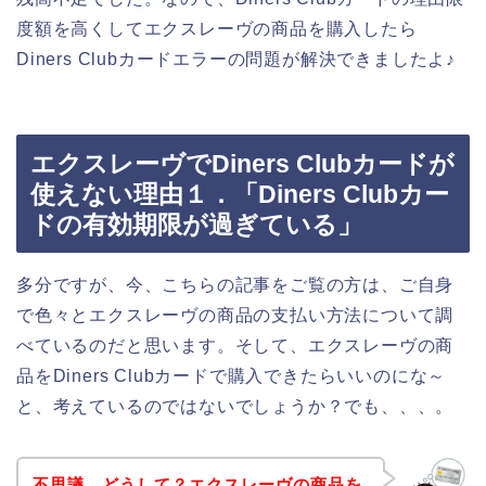
度額を高くしてエクスレーヴの商品を購入したら
Diners Clubカードエラーの問題が解決できましたよ♪
エクスレーヴでDiners Clubカードが
使えない理由１．「Diners Clubカー
ドの有効期限が過ぎている」
多分ですが、今、こちらの記事をご覧の方は、ご自身
で色々とエクスレーヴの商品の支払い方法について調
べているのだと思います。そして、エクスレーヴの商
品をDiners Clubカードで購入できたらいいのにな～
と、考えているのではないでしょうか？でも、、、。
不思議、どうして？エクスレーヴの商品を