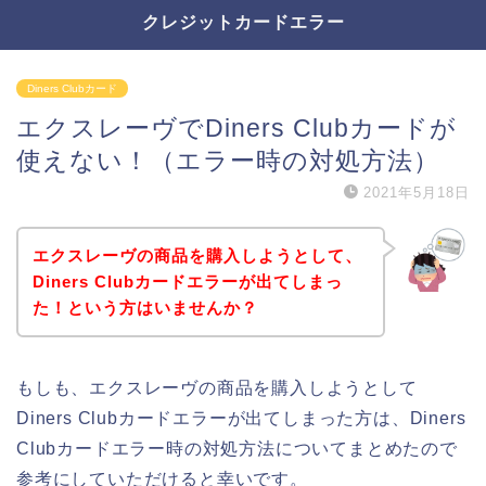
クレジットカードエラー
Diners Clubカード
エクスレーヴでDiners Clubカードが
使えない！（エラー時の対処方法）
2021年5月18日
エクスレーヴの商品を購入しようとして、
Diners Clubカードエラーが出てしまっ
た！という方はいませんか？
もしも、エクスレーヴの商品を購入しようとして
Diners Clubカードエラーが出てしまった方は、Diners
Clubカードエラー時の対処方法についてまとめたので
参考にしていただけると幸いです。