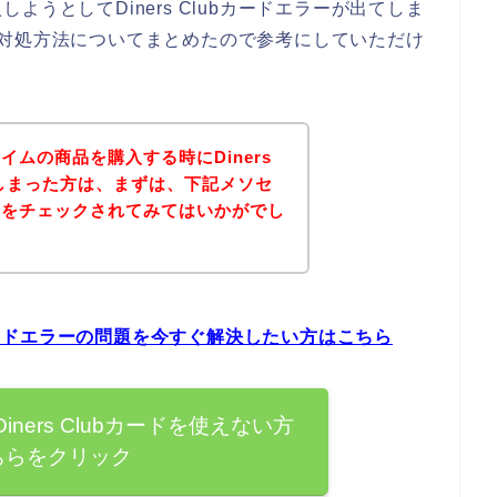
うとしてDiners Clubカードエラーが出てしま
ー時の対処方法についてまとめたので参考にしていただけ
ムの商品を購入する時にDiners
てしまった方は、まずは、下記メソセ
トをチェックされてみてはいかがでし
bカードエラーの問題を今すぐ解決したい方はこちら
ners Clubカードを使えない方
ちらをクリック