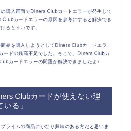
入画面でDiners Clubカードエラーが発生して
s Clubカードエラーの原因を参考にすると解決でき
だけると幸いです。
を購入しようとしてDiners Clubカードエラー
bカードの残高不足でした。そこで、Diners Clubカ
 Clubカードエラーの問題が解決できましたよ♪
rs Clubカードが使えない理
ている」
ムプライムの商品にかなり興味のある方だと思いま