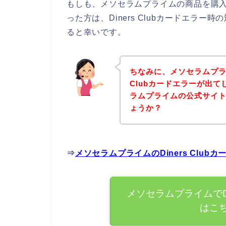
もしも、メソセラムプライムの商品を購入しよ
った方は、Diners Clubカードエラ
ると幸いです。
ちなみに、メソセラムプライ
Clubカードエラーが出
ラムプライムの公式サイ
ょうか？
⇒
メソセラムプライムのDiners Clu
メソセラムプライムでDi
はこ