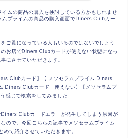
ライムの商品の購入を検討している方かもしれませ
ライムの商品の購入画面でDiners Clubカー
ジをご覧になっている人もいるのではないでしょう
店でDiners Clubカードが使えない状態になっ
記事にさせていただきます。
s Clubカード】【 メソセラムプライム Diners
 Diners Clubカード 使えない】【メソセラムプ
】という感じで検索をしてみました。
ners Clubカードエラーが発生してしまう原因が
。なので、今回こちらの記事でメソセラムプライム
因をまとめて紹介させていただきます。