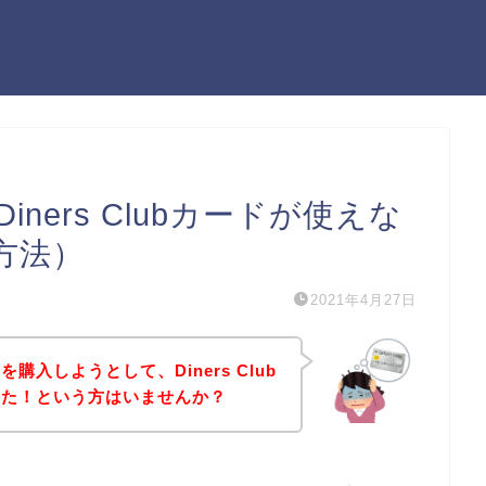
ners Clubカードが使えな
方法）
2021年4月27日
入しようとして、Diners Club
った！という方はいませんか？