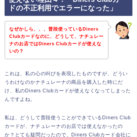
ドの不正利用でエラーになった」
なぜかしら、、、普段使っているDiners
Clubカードなのに、どうして、ナチュレー
ナのお店ではDiners Clubカードが使えな
いの？
これは、私の心の叫びを表現したものですが、どうい
うわけなのかナチュレーナの商品を購入した時にだ
け、私のDiners Clubカードが使えなくなってしまった
んですよね。
私は、どうして普段使うことができているDiners Club
カードが、ナチュレーナのお店では使えなかったの
か？とても疑問だったので、Diners Clubカード会社に