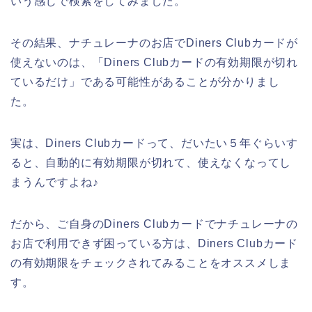
いう感じで検索をしてみました。
その結果、ナチュレーナのお店でDiners Clubカードが
使えないのは、「Diners Clubカードの有効期限が切れ
ているだけ」である可能性があることが分かりまし
た。
実は、Diners Clubカードって、だいたい５年ぐらいす
ると、自動的に有効期限が切れて、使えなくなってし
まうんですよね♪
だから、ご自身のDiners Clubカードでナチュレーナの
お店で利用できず困っている方は、Diners Clubカード
の有効期限をチェックされてみることをオススメしま
す。