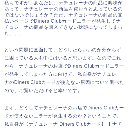
私もですが、あなたは、ナチュレーナの商品に興味が
あって、ナチュレーナの商品を買おうと思っているの
ではないでしょうか？ただ、ナチュレーナの商品の支
払いページでDiners Clubカードエラーが発生してナ
チュレーナの商品を購入できない状態になってしまっ
た、、、
という問題に直面して、どうしたらいいのか分からず
に困っている人も中にはいると思います。なのでこれ
から、ナチュレーナのお店でDiners Clubカードエラー
が発生してしまった方に向けて、私自身がナチュレー
ナのDiners Clubカードが使えない原因について調べた
ので、ご覧いただけると幸いです。
まず、どうしてナチュレーナのお店でDiners Clubカー
ドが使えないエラーが発生するのか？ということで、
私自身が【ナチュレーナ Diners Clubカード】【 ナチ