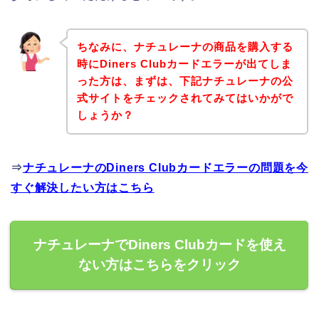
ちなみに、ナチュレーナの商品を購入する
時にDiners Clubカードエラーが出てしま
った方は、まずは、下記ナチュレーナの公
式サイトをチェックされてみてはいかがで
しょうか？
⇒
ナチュレーナのDiners Clubカードエラーの問題を今
すぐ解決したい方はこちら
ナチュレーナでDiners Clubカードを使え
ない方はこちらをクリック