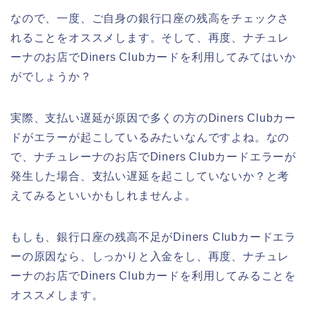
なので、一度、ご自身の銀行口座の残高をチェックさ
れることをオススメします。そして、再度、ナチュレ
ーナのお店でDiners Clubカードを利用してみてはいか
がでしょうか？
実際、支払い遅延が原因で多くの方のDiners Clubカー
ドがエラーが起こしているみたいなんですよね。なの
で、ナチュレーナのお店でDiners Clubカードエラーが
発生した場合、支払い遅延を起こしていないか？と考
えてみるといいかもしれませんよ。
もしも、銀行口座の残高不足がDiners Clubカードエラ
ーの原因なら、しっかりと入金をし、再度、ナチュレ
ーナのお店でDiners Clubカードを利用してみることを
オススメします。