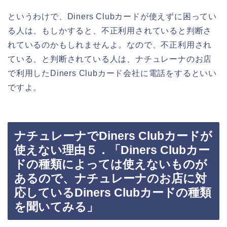
というわけで、Diners Clubカードが使えずに困ってい
る人は、もしかすると、不正利用されていると判断さ
れているのかもしれませんよ。なので、不正利用され
ている、と判断されている人は、ナチュレーナのお店
で利用したDiners Clubカード会社に電話をするといい
ですよ。
ナチュレーナでDiners Clubカードが
使えない理由５．「Diners Clubカー
ドの種類によっては使えないものが
あるので、ナチュレーナのお店に対
応しているDiners Clubカードの種類
を聞いてみる」