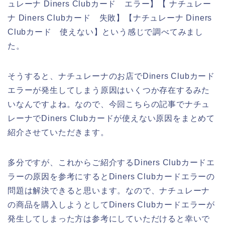
ュレーナ Diners Clubカード エラー】【 ナチュレー
ナ Diners Clubカード 失敗】【ナチュレーナ Diners
Clubカード 使えない】という感じで調べてみまし
た。
そうすると、ナチュレーナのお店でDiners Clubカード
エラーが発生してしまう原因はいくつか存在するみた
いなんですよね。なので、今回こちらの記事でナチュ
レーナでDiners Clubカードが使えない原因をまとめて
紹介させていただきます。
多分ですが、これからご紹介するDiners Clubカードエ
ラーの原因を参考にするとDiners Clubカードエラーの
問題は解決できると思います。なので、ナチュレーナ
の商品を購入しようとしてDiners Clubカードエラーが
発生してしまった方は参考にしていただけると幸いで