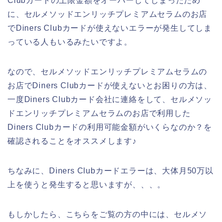
Clubカードの上限金額をオーバーしてしまったため
に、セルメソッドエンリッチプレミアムセラムのお店
でDiners Clubカードが使えないエラーが発生してしま
っている人もいるみたいですよ。
なので、セルメソッドエンリッチプレミアムセラムの
お店でDiners Clubカードが使えないとお困りの方は、
一度Diners Clubカード会社に連絡をして、セルメソッ
ドエンリッチプレミアムセラムのお店で利用した
Diners Clubカードの利用可能金額がいくらなのか？を
確認されることをオススメします♪
ちなみに、Diners Clubカードエラーは、大体月50万以
上を使うと発生すると思いますが、、、。
もしかしたら、こちらをご覧の方の中には、セルメソ