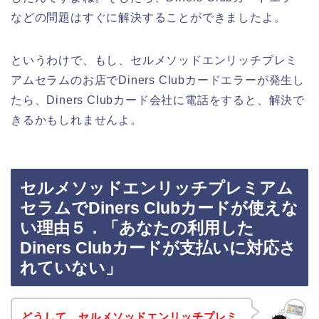
などの問題はすぐに解決することができましたよ。
というわけで、もし、セルメソッドエンリッチプレミ
アムセラムのお店でDiners Clubカードエラーが発生し
たら、Diners Clubカード会社に電話をすると、解決で
きるかもしれませんよ。
セルメソッドエンリッチプレミアム
セラムでDiners Clubカードが使えな
い理由５．「あなたの利用した
Diners Clubカードが支払いに対応さ
れていない」
どうして、セルメソッドエンリッチプレミ