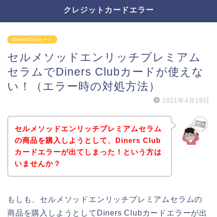
クレジットカードエラー
Diners Clubカード
セルメソッドエンリッチプレミアム
セラムでDiners Clubカードが使えな
い！（エラー時の対処方法）
2021年4月19日
セルメソッドエンリッチプレミアムセラム
の商品を購入しようとして、Diners Club
カードエラーが出てしまった！という方は
いませんか？
もしも、セルメソッドエンリッチプレミアムセラムの
商品を購入しようとしてDiners Clubカードエラーが出