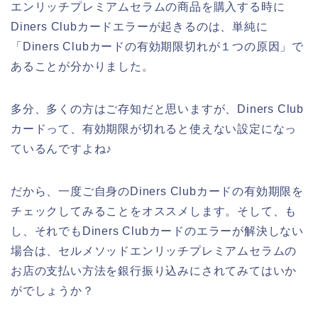
エンリッチプレミアムセラムの商品を購入する時に
Diners Clubカードエラーが起きるのは、単純に
「Diners Clubカードの有効期限切れが１つの原因」で
あることが分かりました。
多分、多くの方はご存知だと思いますが、Diners Club
カードって、有効期限が切れると使えない設定になっ
ているんですよね♪
だから、一度ご自身のDiners Clubカードの有効期限を
チェックしてみることをオススメします。そして、も
し、それでもDiners Clubカードのエラーが解決しない
場合は、セルメソッドエンリッチプレミアムセラムの
お店の支払い方法を銀行振り込みにされてみてはいか
がでしょうか？