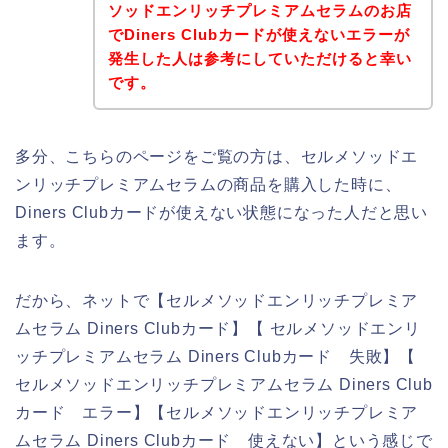
ソッドエンリッチプレミアムセラムのお店
でDiners Clubカードが使えないエラーが
発生した人は参考にしていただけると幸い
です。
多分、こちらのページをご覧の方は、セルメソッドエ
ンリッチプレミアムセラムの商品を購入した時に、
Diners Clubカードが使えない状態になった人だと思い
ます。
だから、ネットで【セルメソッドエンリッチプレミア
ムセラム Diners Clubカード】【 セルメソッドエンリ
ッチプレミアムセラム Diners Clubカード 失敗】【
セルメソッドエンリッチプレミアムセラム Diners Club
カード エラー】【セルメソッドエンリッチプレミア
ムセラム Diners Clubカード 使えない】という感じで