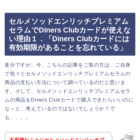
セルメソッドエンリッチプレミアム
セラムでDiners Clubカードが使えな
い理由１．「Diners Clubカードには
有効期限があることを忘れている」
多分ですが、今、こちらの記事をご覧の方は、ご自身
で色々とセルメソッドエンリッチプレミアムセラムの
商品の支払い方法について調べているのだと思いま
す。そして、セルメソッドエンリッチプレミアムセラ
ムの商品をDiners Clubカードで購入できたらいいのに
な～と、考えているのではないでしょうか？で
も、、、。
不思議なことにセルメソッドエンリッチプ