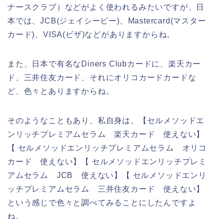
ナースクラブ）などがよく使われるみたいですが、日
本では、JCB(ジェイシービー)、Mastercard(マスター
カード)、VISA(ビザ)などがありますからね。
また、日本で有名なDiners Clubカードに、楽天カー
ド、三井住友カード、それにオリコカードカードな
ど、色々とありますからね。
そのようなこともあり、私自身は、【セルメソッドエ
ンリッチプレミアムセラム 楽天カード 使えない】
【 セルメソッドエンリッチプレミアムセラム オリコ
カード 使えない】【 セルメソッドエンリッチプレミ
アムセラム JCB 使えない】【 セルメソッドエンリ
ッチプレミアムセラム 三井住友カード 使えない】
という感じで色々と調べてみることにしたんですよ
ね。