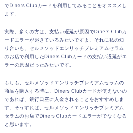
でDiners Clubカードを利用してみることをオススメし
ます。
実際、多くの方は、支払い遅延が原因でDiners Clubカ
ードエラーが起きているみたいですよ。それに私の知
り合いも、セルメソッドエンリッチプレミアムセラム
のお店で利用したDiners Clubカードの支払い遅延がエ
ラーの原因だったみたいです。
もしも、セルメソッドエンリッチプレミアムセラムの
商品を購入する時に、Diners Clubカードが使えないの
であれば、銀行口座に入金されることをおすすめしま
す。そうすれば、セルメソッドエンリッチプレミアム
セラムのお店でDiners Clubカードエラーがでなくなる
と思います。