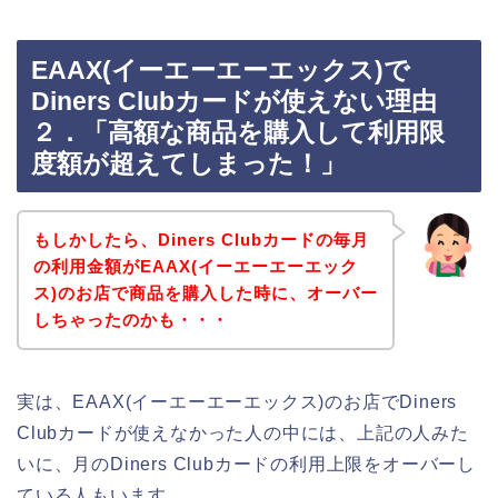
EAAX(イーエーエーエックス)で
Diners Clubカードが使えない理由
２．「高額な商品を購入して利用限
度額が超えてしまった！」
もしかしたら、Diners Clubカードの毎月
の利用金額がEAAX(イーエーエーエック
ス)のお店で商品を購入した時に、オーバー
しちゃったのかも・・・
実は、EAAX(イーエーエーエックス)のお店でDiners
Clubカードが使えなかった人の中には、上記の人みた
いに、月のDiners Clubカードの利用上限をオーバーし
ている人もいます。