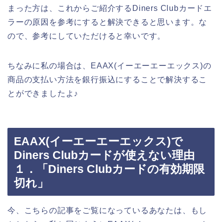
まった方は、これからご紹介するDiners Clubカードエ
ラーの原因を参考にすると解決できると思います。な
ので、参考にしていただけると幸いです。
ちなみに私の場合は、EAAX(イーエーエーエックス)の
商品の支払い方法を銀行振込にすることで解決するこ
とができましたよ♪
EAAX(イーエーエーエックス)で
Diners Clubカードが使えない理由
１．「Diners Clubカードの有効期限
切れ」
今、こちらの記事をご覧になっているあなたは、もし