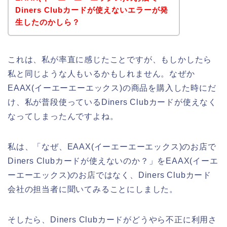
Diners Clubカードが使えないエラーが発
生したのかしら？
これは、私が率直に感じたことですが、もしかしたら
私と同じような人もいるかもしれません。なぜか
EAAX(イーエーエーエックス)の商品を購入した時にだ
け、私が普段使っているDiners Clubカードが使えなく
なってしまったんですよね。
私は、「なぜ、EAAX(イーエーエーエックス)のお店で
Diners Clubカードが使えないのか？」をEAAX(イーエ
ーエーエックス)のお店ではなく、Diners Clubカード
会社の担当者に聞いてみることにしました。
そしたら、Diners Clubカードがどうやら不正に利用さ