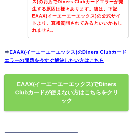
ス)のお店でDiners Clubカードエラーが発
生する原因は様々あります。後は、下記
EAAX(イーエーエーエックス)の公式サイ
トより、直接質問されてみるといいかもし
れません。
⇒
EAAX(イーエーエーエックス)のDiners Clubカード
エラーの問題を今すぐ解決したい方はこちら
EAAX(イーエーエーエックス)でDiners
Clubカードが使えない方はこちらをクリ
ック