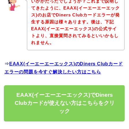
いかがだったでしょうか？これまで説明し
てきたように、EAAX(イーエーエーエック
ス)のお店でDiners Clubカードエラーが発
生する原因は様々あります。後は、下記
EAAX(イーエーエーエックス)の公式サイ
トより、直接質問されてみるといいかもし
れません。
⇒
EAAX(イーエーエーエックス)のDiners Clubカード
エラーの問題を今すぐ解決したい方はこちら
EAAX(イーエーエーエックス)でDiners
Clubカードが使えない方はこちらをクリ
ック