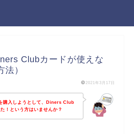
ners Clubカードが使えな
方法）
2021年3月17日
購入しようとして、Diners Club
った！という方はいませんか？