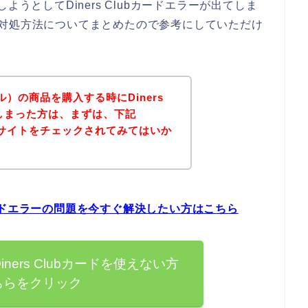
ようとしてDiners Clubカードエラーが出てしま
ー時の対処方法についてまとめたので参考にしていただけ
ル）の商品を購入する時にDiners
てしまった方は、まずは、下記
式サイトをチェックされてみてはいか
ubカードエラーの問題を今すぐ解決したい方はこちら
ners Clubカードを使えない方
ちらをクリック