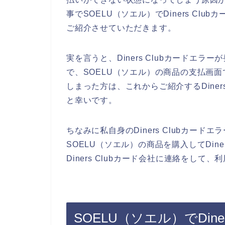
事でSOELU（ソエル）でDiners C
ご紹介させていただきます。
実を言うと、Diners Clubカードエ
で、SOELU（ソエル）の商品の支払画面で
しまった方は、これからご紹介するDiner
と幸いです。
ちなみに私自身のDiners Clubカー
SOELU（ソエル）の商品を購入してDine
Diners Clubカード会社に連絡をし
SOELU（ソエル）でDin