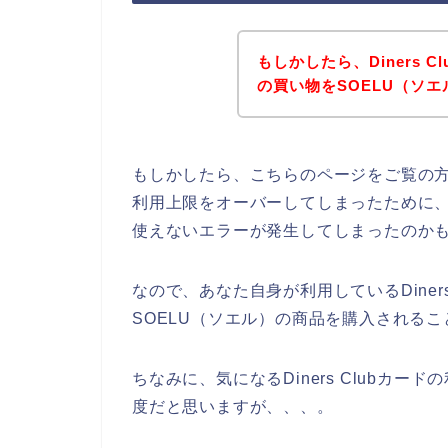
もしかしたら、Diners 
の買い物をSOELU（ソ
もしかしたら、こちらのページをご覧の方も、
利用上限をオーバーしてしまったために、SO
使えないエラーが発生してしまったのか
なので、あなた自身が利用しているDiner
SOELU（ソエル）の商品を購入されるこ
ちなみに、気になるDiners Clubカ
度だと思いますが、、、。