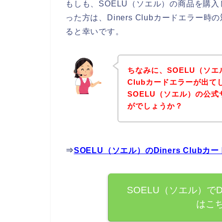
もしも、SOELU（ソエル）の商品を購入し
った方は、Diners Clubカードエラ
ると幸いです。
ちなみに、SOELU（ソエ
Clubカードエラーが出
SOELU（ソエル）の公
がでしょうか？
⇒
SOELU（ソエル）のDiners Cl
SOELU（ソエル）でDi
はこ