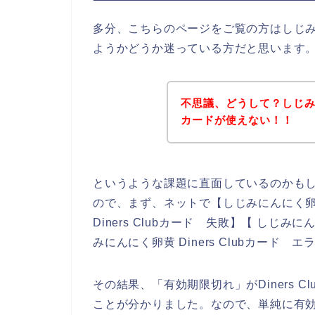
多分、こちらのページをご覧の方はしじみにん
ようかどうか迷っている方だと思います
不思議、どうして？しじみにん
カードが使えない！！
というような課題に直面しているのかも
ので、まず、ネットで【しじみにんにく卵黄 D
Diners Clubカード 失敗】【 しじみに
みにんにく卵黄 Diners Clubカード
その結果、「有効期限切れ」がDiners 
ことが分かりました。なので、単純に有効期