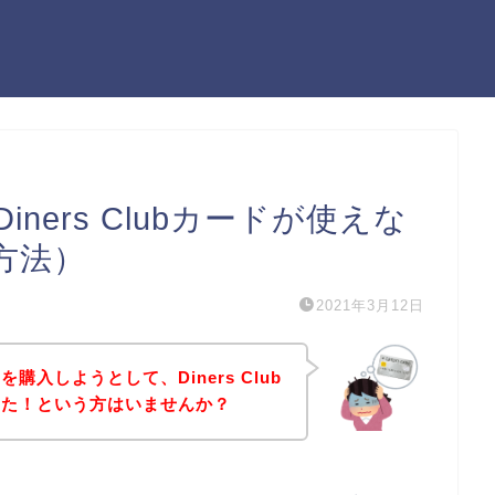
ners Clubカードが使えな
方法）
2021年3月12日
入しようとして、Diners Club
った！という方はいませんか？