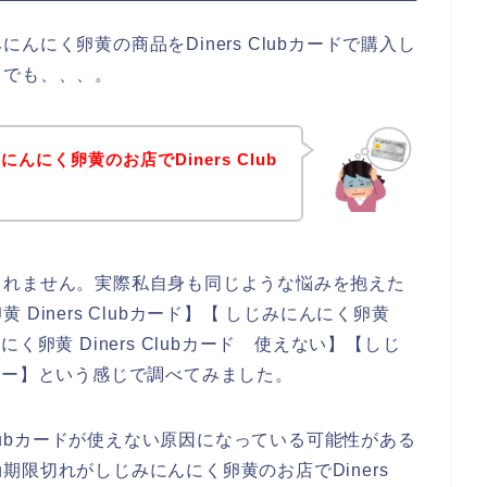
にく卵黄の商品をDiners Clubカードで購入し
。でも、、、。
にく卵黄のお店でDiners Club
しれません。実際私自身も同じような悩みを抱えた
iners Clubカード】【 しじみにんにく卵黄
んにく卵黄 Diners Clubカード 使えない】【しじ
 エラー】という感じで調べてみました。
Clubカードが使えない原因になっている可能性がある
限切れがしじみにんにく卵黄のお店でDiners