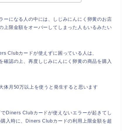
ードエラーになる人の中には、しじみにんにく卵黄のお店
カードの上限金額をオーバーしてしまった人もいるみたい
rs Clubカードが使えずに困っている人は、
能金額を確認の上、再度しじみにんにく卵黄の商品を購入
ーは、大体月50万以上を使うと発生すると思います
iners Clubカードが使えないエラーが起きてし
時に、Diners Clubカードの利用上限金額を超